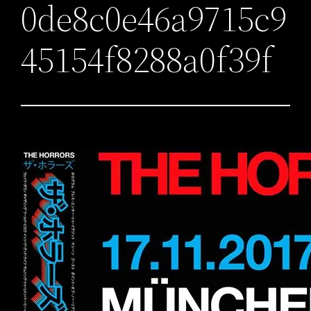
0de8c0e46a9715c9
45154f8288a0f39f