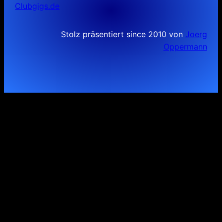
Clubgigs.de
Stolz präsentiert since 2010 von
Joerg
Oppermann