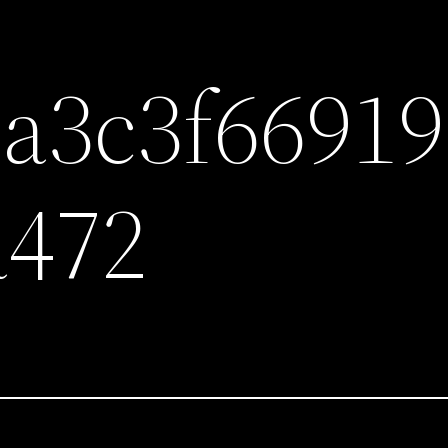
a3c3f66919
a472