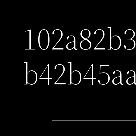
102a82b3
b42b45a