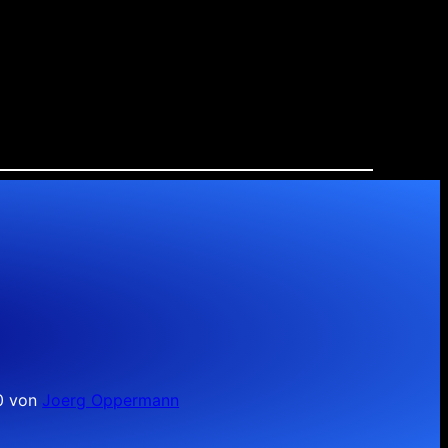
10 von
Joerg Oppermann