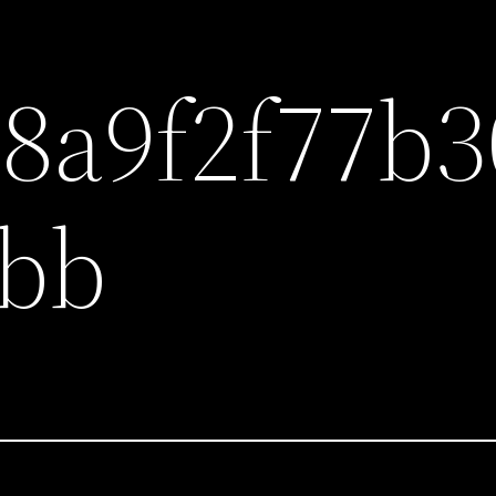
8a9f2f77b3
5bb