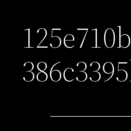
125e710b
386c339