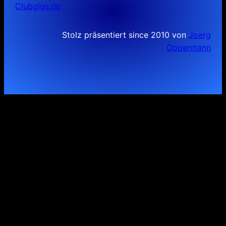
Clubgigs.de
Stolz präsentiert since 2010 von
Joerg
Oppermann