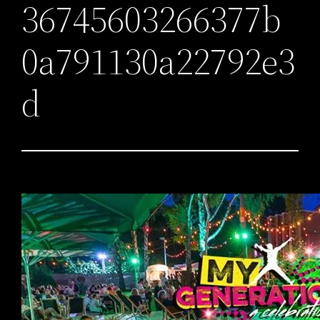
36745603266377b
0a791130a22792e3
d