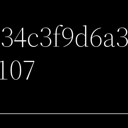
34c3f9d6a
107