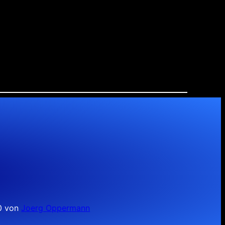
10 von
Joerg Oppermann