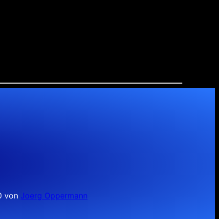
10 von
Joerg Oppermann