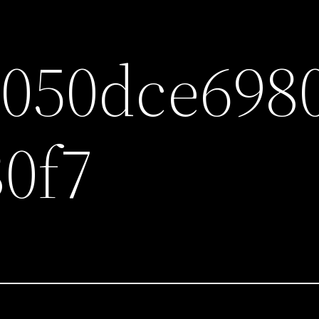
050dce698
0f7