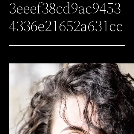
3eeef38cd9ac9453
4336e21652a631cc