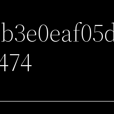
b3e0eaf05
474