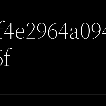
f4e2964a09
6f