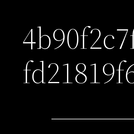
4b90f2c7
fd21819f