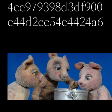
4ce979398d3df900
c44d2cc54c4424a6