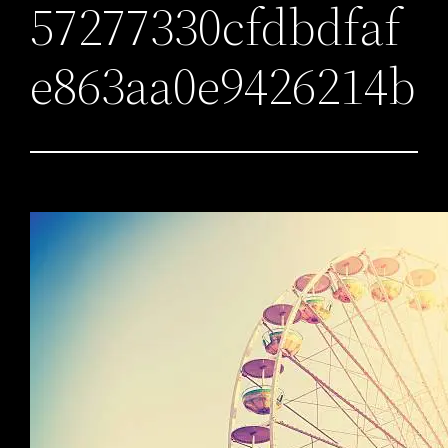
57277330cfdbdfaf
e863aa0e9426214b