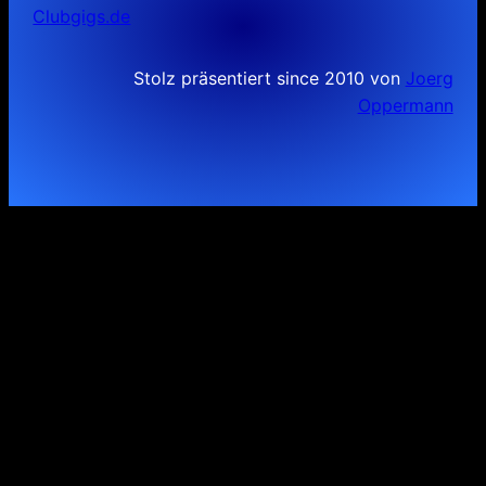
Clubgigs.de
Stolz präsentiert since 2010 von
Joerg
Oppermann