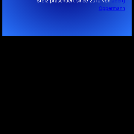
Stolz präsentiert since 2010 von
Joerg
Oppermann