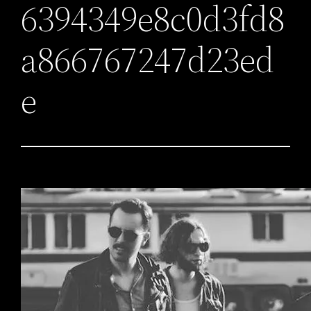
6394349e8c0d3fd8
a866767247d23ed
e