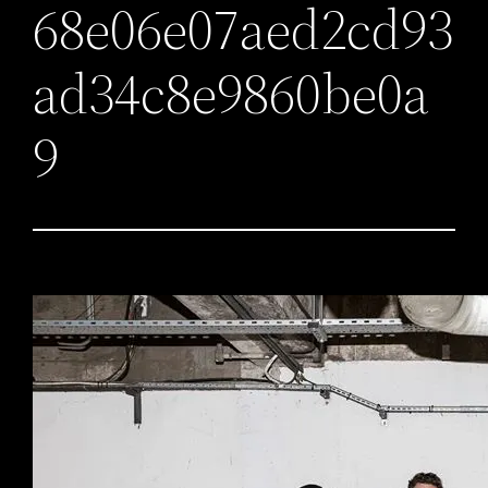
68e06e07aed2cd93
ad34c8e9860be0a
9