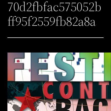
70d2fbfac575052b
ff95f2559fb82a8a