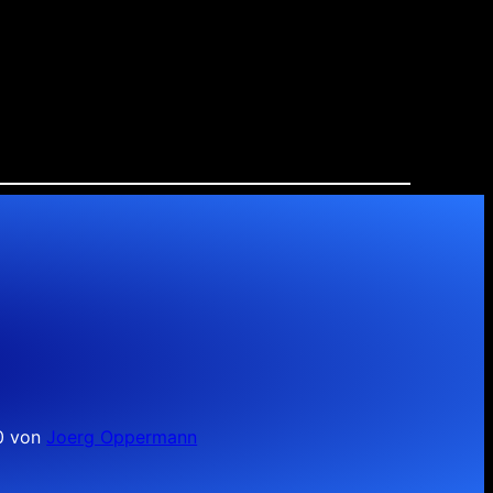
10 von
Joerg Oppermann