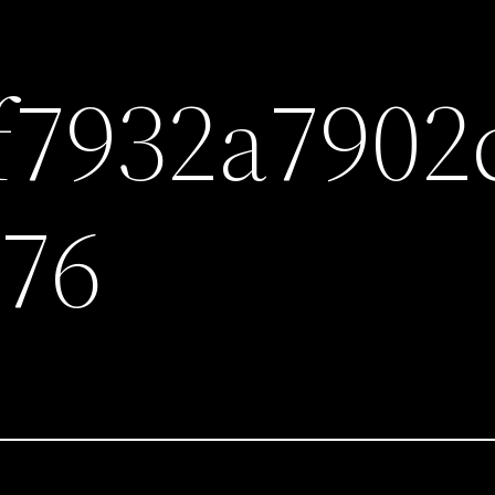
f7932a7902
76