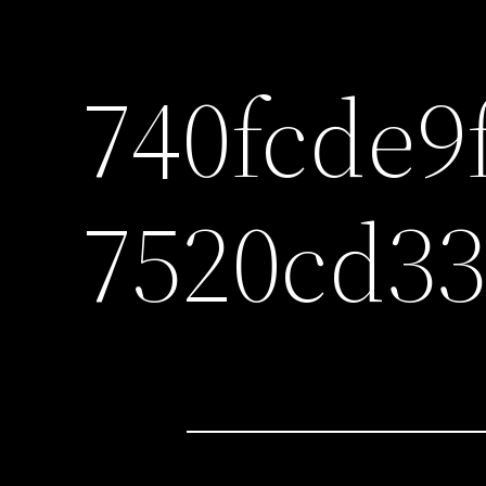
740fcde9
7520cd33