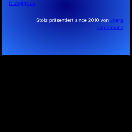
Clubgigs.de
Stolz präsentiert since 2010 von
Joerg
Oppermann