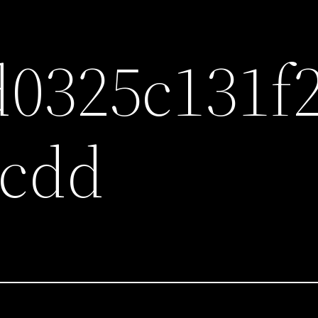
0325c131f
3cdd