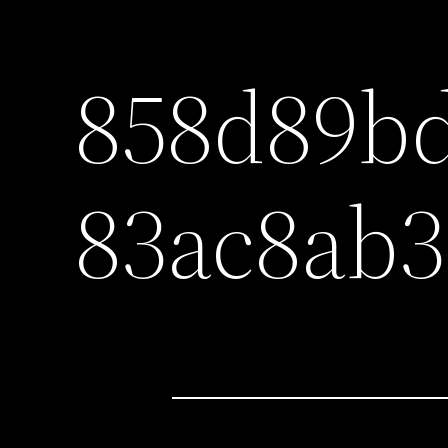
858d89bd
83ac8ab