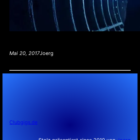
Mai 20, 2017
Joerg
Clubgigs.de
Stolz präsentiert since 2010 von
Joerg