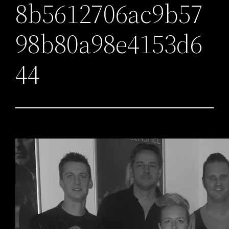
8b5612706ac9b57
98b80a98e4153d6
44