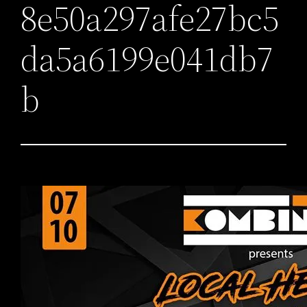
8e50a297afe27bc5
da5a6199e041db7
b