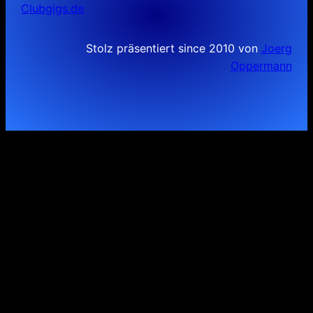
Clubgigs.de
Stolz präsentiert since 2010 von
Joerg
Oppermann