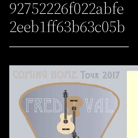
92752226f022abfe
2eeb1ff63b63c05b