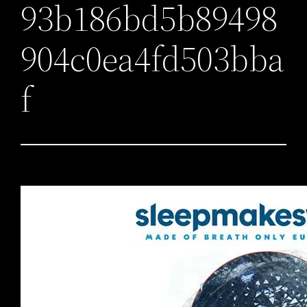
93b186bd5b89498
904c0ea4fd503bba
f