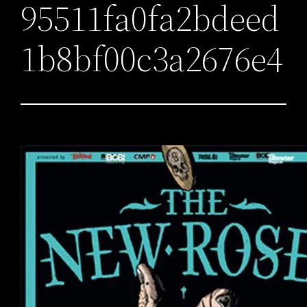
95511fa0fa2bdeed
1b8bf00c3a2676e4