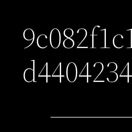
9c082f1c
d440423