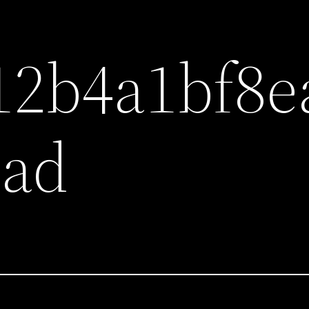
12b4a1bf8e
4ad