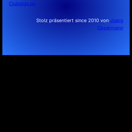
Clubgigs.de
Stolz präsentiert since 2010 von
Joerg
Oppermann