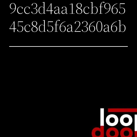
9cc3d4aa18cbf965
45c8d5f6a2360a6b