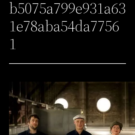
b5075a799e931a63
1e78aba54da7756
1