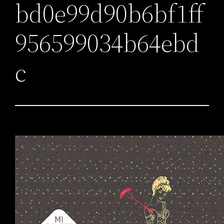
bd0e99d90b6bf1ff
956599034b64ebd
c