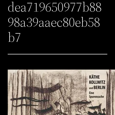
dea719650977b88
98a39aaec80eb58
b7