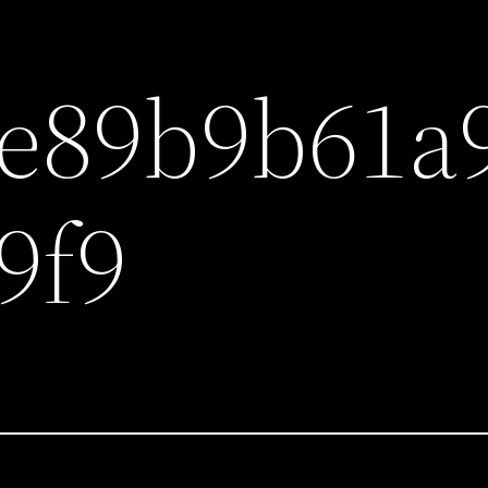
e89b9b61a
9f9