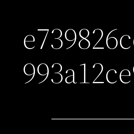
e739826c
993a12ce