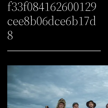
f33f084162600129
cee8b06dce6b17d
8