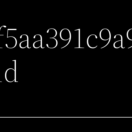
f5aa391c9a
1d