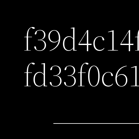
f39d4c14
fd33f0c6