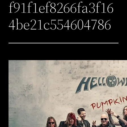
f91f1ef8266fa3f16
4be21c554604786