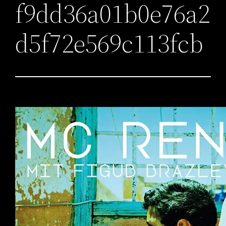
f9dd36a01b0e76a2
d5f72e569c113fcb