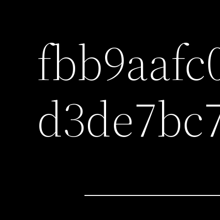
fbb9aafc
d3de7bc