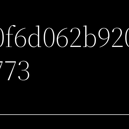
0f6d062b92
773