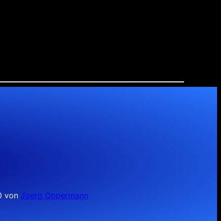
10 von
Joerg Oppermann